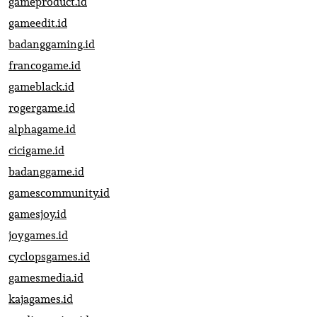
gameproduct.id
gameedit.id
badanggaming.id
francogame.id
gameblack.id
rogergame.id
alphagame.id
cicigame.id
badanggame.id
gamescommunity.id
gamesjoy.id
joygames.id
cyclopsgames.id
gamesmedia.id
kajagames.id