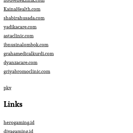
nouvelleklinik.com
KainaHealth.com
shabirahusada.com
yadikacare.com
astaclinic.com
ibnusinalombok.com
grahamedicalkurdi.com
dyanzacare.com
griyabromoclinic.com
pkv
Links
herogaming.id
divagaming.id