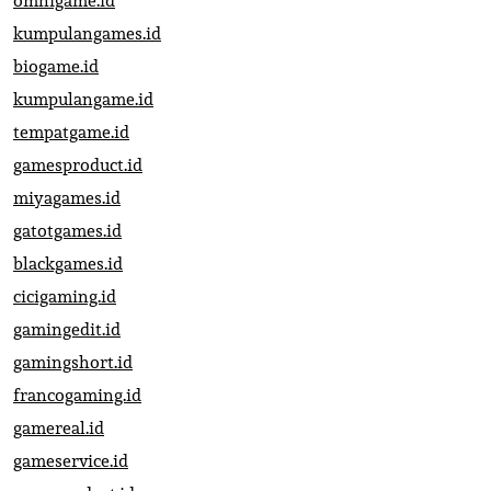
omnigame.id
kumpulangames.id
biogame.id
kumpulangame.id
tempatgame.id
gamesproduct.id
miyagames.id
gatotgames.id
blackgames.id
cicigaming.id
gamingedit.id
gamingshort.id
francogaming.id
gamereal.id
gameservice.id