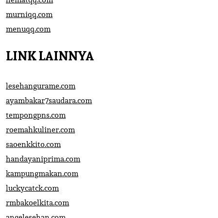
murniqq.com
menuqq.com
LINK LAINNYA
lesehangurame.com
ayambakar7saudara.com
tempongpns.com
roemahkuliner.com
saoenkkito.com
handayaniprima.com
kampungmakan.com
luckycatck.com
rmbakoelkita.com
angelesehan.com