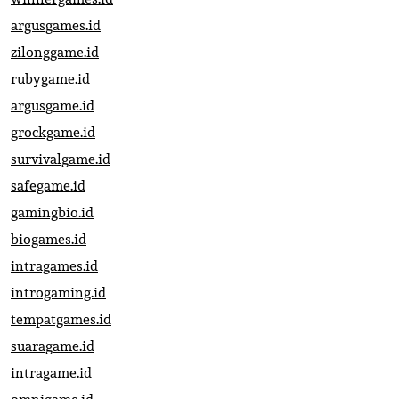
argusgames.id
zilonggame.id
rubygame.id
argusgame.id
grockgame.id
survivalgame.id
safegame.id
gamingbio.id
biogames.id
intragames.id
introgaming.id
tempatgames.id
suaragame.id
intragame.id