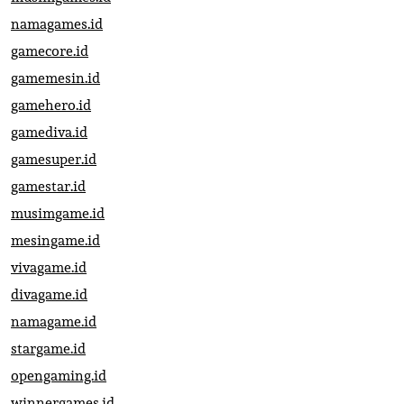
namagames.id
gamecore.id
gamemesin.id
gamehero.id
gamediva.id
gamesuper.id
gamestar.id
musimgame.id
mesingame.id
vivagame.id
divagame.id
namagame.id
stargame.id
opengaming.id
winnergames.id