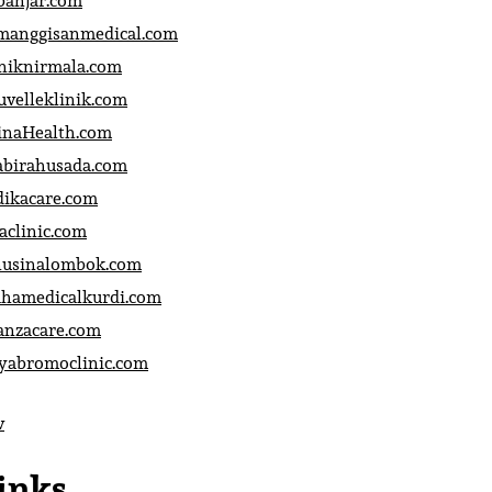
banjar.com
manggisanmedical.com
iniknirmala.com
uvelleklinik.com
inaHealth.com
abirahusada.com
dikacare.com
aclinic.com
nusinalombok.com
ahamedicalkurdi.com
anzacare.com
iyabromoclinic.com
v
inks