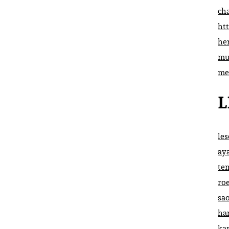
ch
htt
he
mu
me
L
le
ay
te
ro
sa
ha
ka