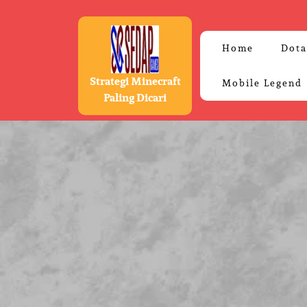
Skip
to
content
Home
Dota
Strategi Minecraft
Mobile Legend
Paling Dicari