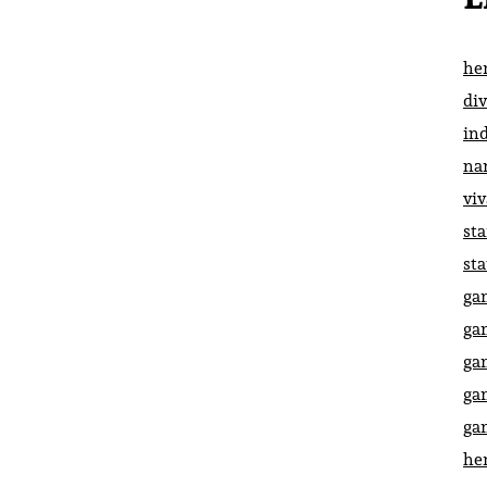
he
di
in
na
vi
st
st
ga
ga
ga
ga
ga
he