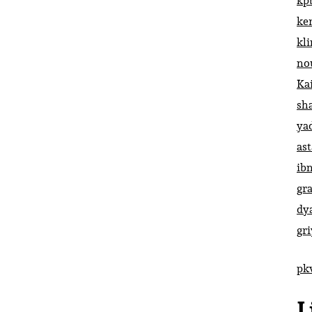
kp
ke
kl
no
Ka
sh
ya
ast
ib
gr
dy
gr
pk
L