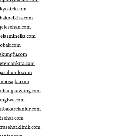
ckycatck.com
bakoelkita.com
gelesehan.com
uejasminejkt.com
obak.com
ekungfu.com
fetemankita.com
jasabundo.com
moosajkt.com
mbangkawung.com
ungiwa.com
anbakarcianjur.com
jisehat.com
trasehatklinik.com