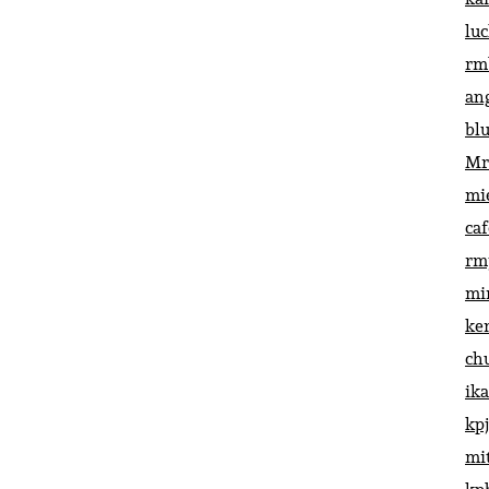
lu
rm
an
bl
Mr
mi
ca
rm
mi
ke
ch
ik
kp
mi