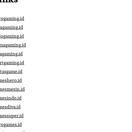
rogaming.id
vagaming.id
dogaming.id
magaming.id
vagaming.id
artgaming.id
atusgame.id
meshero.id
mesmesin.id
mesindo.id
mesdiva.id
messuper.id
rogames.id