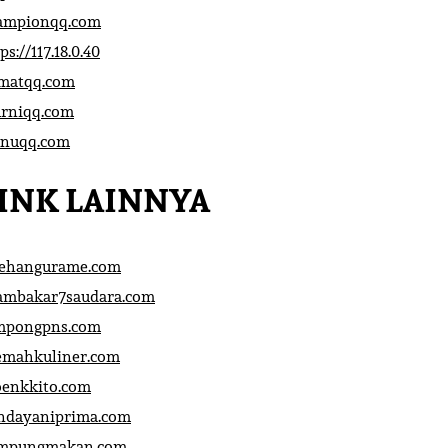
ampionqq.com
ps://117.18.0.40
matqq.com
rniqq.com
nuqq.com
INK LAINNYA
sehangurame.com
ambakar7saudara.com
mpongpns.com
emahkuliner.com
oenkkito.com
ndayaniprima.com
mpungmakan.com