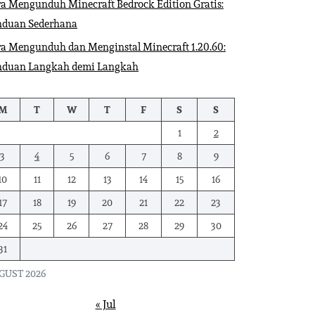
a Mengunduh Minecraft Bedrock Edition Gratis:
nduan Sederhana
a Mengunduh dan Menginstal Minecraft 1.20.60:
nduan Langkah demi Langkah
M
T
W
T
F
S
S
1
2
3
4
5
6
7
8
9
10
11
12
13
14
15
16
17
18
19
20
21
22
23
24
25
26
27
28
29
30
31
GUST 2026
« Jul