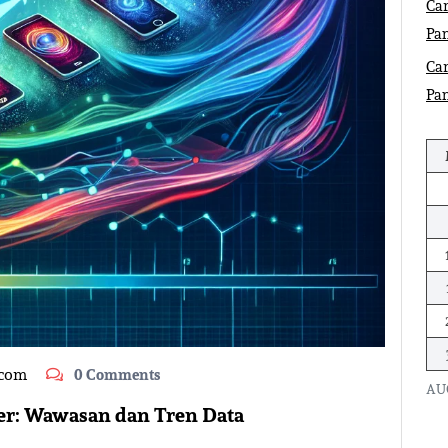
Car
Pa
Car
Pa
.com
0 Comments
AU
ler: Wawasan dan Tren Data