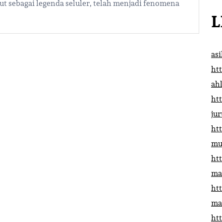
but sebagai legenda seluler, telah menjadi fenomena
L
as
htt
ah
htt
ju
htt
mu
htt
ma
htt
ma
htt