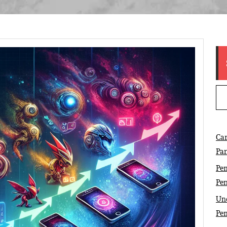
Ca
Pa
Pem
Pe
Und
Pe