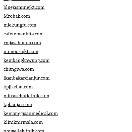
bluejasminejkt.com
Mrobak.com
miekungfu.com
cafetemankita.com
rmjasabundo.com
mimoosajkt.com
kembangkawung.com
chungiwa.com
ikanbakarcianjur.com
kpjisehat.com
mitrasehatklinik.com
kpbanjar.com
kemanggisanmedical.com
kliniknirmala.com
nouvelleklinik.com