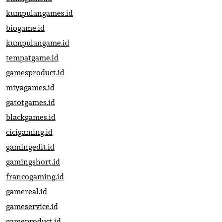
kumpulangames.id
biogame.id
kumpulangame.id
tempatgame.id
gamesproduct.id
miyagames.id
gatotgames.id
blackgames.id
cicigaming.id
gamingedit.id
gamingshort.id
francogaming.id
gamereal.id
gameservice.id
gameproduct.id