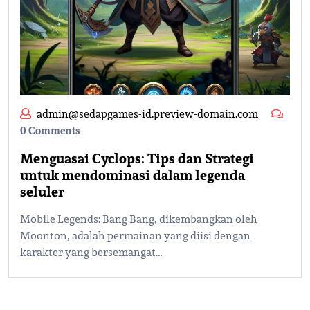
admin@sedapgames-id.preview-domain.com
0 Comments
Menguasai Cyclops: Tips dan Strategi
untuk mendominasi dalam legenda
seluler
Mobile Legends: Bang Bang, dikembangkan oleh
Moonton, adalah permainan yang diisi dengan
karakter yang bersemangat…