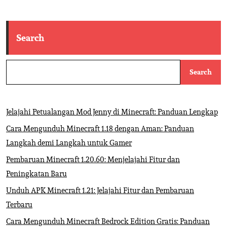
Search
Search
Jelajahi Petualangan Mod Jenny di Minecraft: Panduan Lengkap
Cara Mengunduh Minecraft 1.18 dengan Aman: Panduan
Langkah demi Langkah untuk Gamer
Pembaruan Minecraft 1.20.60: Menjelajahi Fitur dan
Peningkatan Baru
Unduh APK Minecraft 1.21: Jelajahi Fitur dan Pembaruan
Terbaru
Cara Mengunduh Minecraft Bedrock Edition Gratis: Panduan