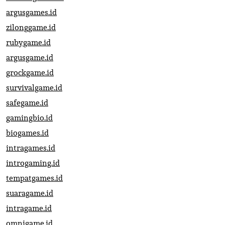
argusgames.id
zilonggame.id
rubygame.id
argusgame.id
grockgame.id
survivalgame.id
safegame.id
gamingbio.id
biogames.id
intragames.id
introgaming.id
tempatgames.id
suaragame.id
intragame.id
omnigame.id