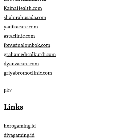
KainaHealth.com
shabirahusada.com
yadikacare.com
astaclinic.com
ibnusinalombok.com
grahamedicalkurdi.com
dyanzacare.com
griyabromoclinic.com
pkv
Links
herogaming.id
divagaming.id