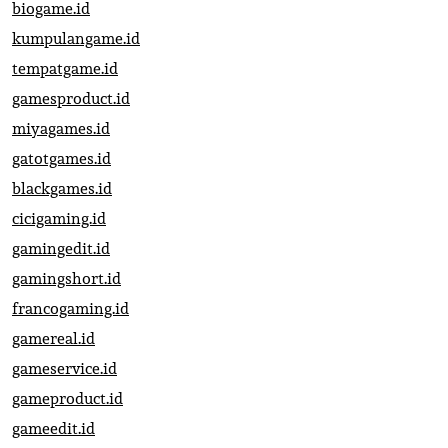
biogame.id
kumpulangame.id
tempatgame.id
gamesproduct.id
miyagames.id
gatotgames.id
blackgames.id
cicigaming.id
gamingedit.id
gamingshort.id
francogaming.id
gamereal.id
gameservice.id
gameproduct.id
gameedit.id