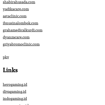
shabirahusada.com
yadikacare.com
astaclinic.com
ibnusinalombok.com
grahamedicalkurdi.com
dyanzacare.com
griyabromoclinic.com
pkv
Links
herogaming.id
divagaming.id
indogaming.id