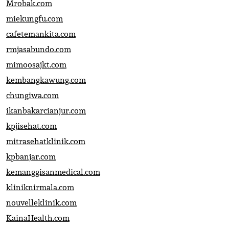
Mrobak.com
miekungfu.com
cafetemankita.com
rmjasabundo.com
mimoosajkt.com
kembangkawung.com
chungiwa.com
ikanbakarcianjur.com
kpjisehat.com
mitrasehatklinik.com
kpbanjar.com
kemanggisanmedical.com
kliniknirmala.com
nouvelleklinik.com
KainaHealth.com