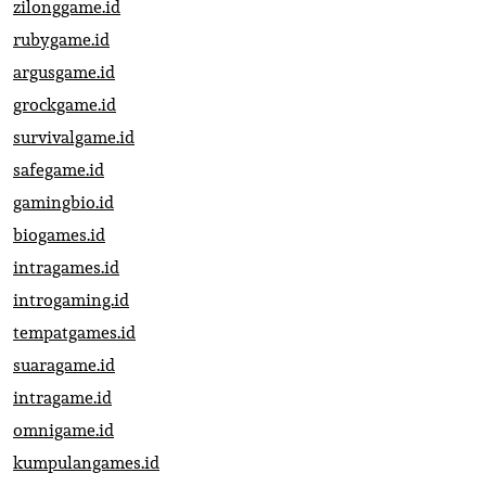
zilonggame.id
rubygame.id
argusgame.id
grockgame.id
survivalgame.id
safegame.id
gamingbio.id
biogames.id
intragames.id
introgaming.id
tempatgames.id
suaragame.id
intragame.id
omnigame.id
kumpulangames.id