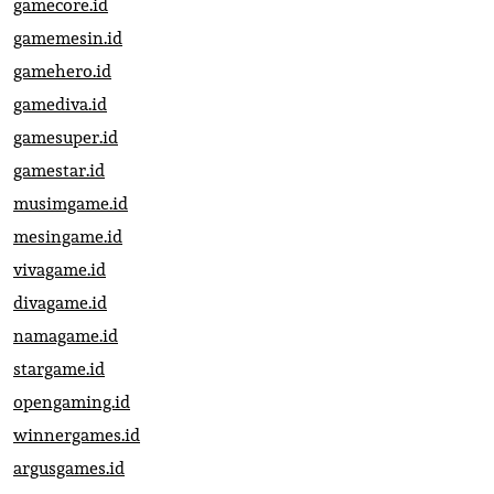
gamecore.id
gamemesin.id
gamehero.id
gamediva.id
gamesuper.id
gamestar.id
musimgame.id
mesingame.id
vivagame.id
divagame.id
namagame.id
stargame.id
opengaming.id
winnergames.id
argusgames.id