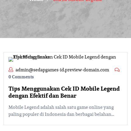
admin@sedapgames-id.preview-domain.com
0 Comments
Tips Menggunakan Cek ID Mobile Legend
dengan Efektif dan Benar
Mobile Legend adalah salah satu game online yang
paling populer di Indonesia dan berbagai belahan…