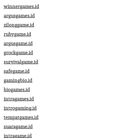
winnergames.id
argusgames.id
zilonggame.id
rubygame.id
argusgame.id
grockgame.id
survivalgame.id
safegame.id
gamingbio.id
biogames.id
intragames.id
introgaming.id
tempatgames.id
suaragame.id
intragame.id