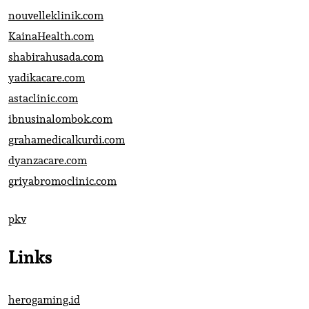
nouvelleklinik.com
KainaHealth.com
shabirahusada.com
yadikacare.com
astaclinic.com
ibnusinalombok.com
grahamedicalkurdi.com
dyanzacare.com
griyabromoclinic.com
pkv
Links
herogaming.id