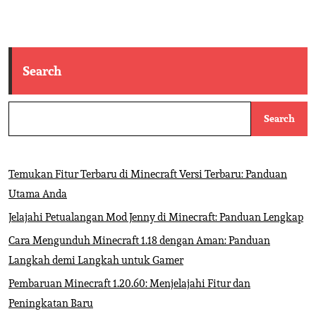
Search
Search
Temukan Fitur Terbaru di Minecraft Versi Terbaru: Panduan
Utama Anda
Jelajahi Petualangan Mod Jenny di Minecraft: Panduan Lengkap
Cara Mengunduh Minecraft 1.18 dengan Aman: Panduan
Langkah demi Langkah untuk Gamer
Pembaruan Minecraft 1.20.60: Menjelajahi Fitur dan
Peningkatan Baru