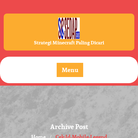
Skip
to
content
Strategi Minecraft Paling Dicari
Menu
Archive Post
Home
Cek-Id-Mobile-Legend
/