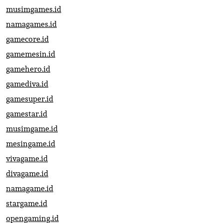
musimgames.id
namagames.id
gamecore.id
gamemesin.id
gamehero.id
gamediva.id
gamesuper.id
gamestar.id
musimgame.id
mesingame.id
vivagame.id
divagame.id
namagame.id
stargame.id
opengaming.id