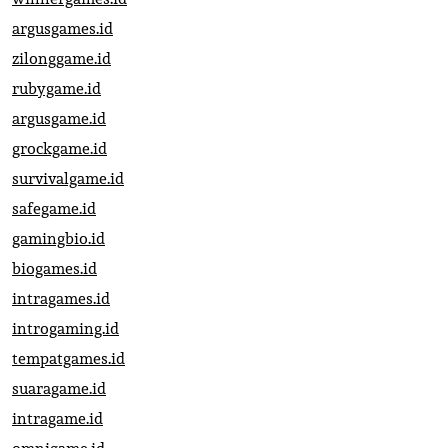
argusgames.id
zilonggame.id
rubygame.id
argusgame.id
grockgame.id
survivalgame.id
safegame.id
gamingbio.id
biogames.id
intragames.id
introgaming.id
tempatgames.id
suaragame.id
intragame.id