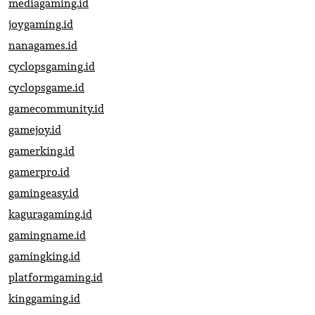
mediagaming.id
joygaming.id
nanagames.id
cyclopsgaming.id
cyclopsgame.id
gamecommunity.id
gamejoy.id
gamerking.id
gamerpro.id
gamingeasy.id
kaguragaming.id
gamingname.id
gamingking.id
platformgaming.id
kinggaming.id