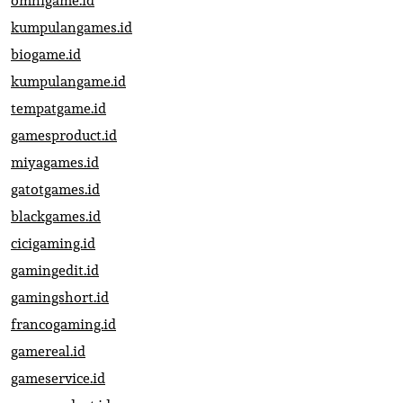
omnigame.id
kumpulangames.id
biogame.id
kumpulangame.id
tempatgame.id
gamesproduct.id
miyagames.id
gatotgames.id
blackgames.id
cicigaming.id
gamingedit.id
gamingshort.id
francogaming.id
gamereal.id
gameservice.id