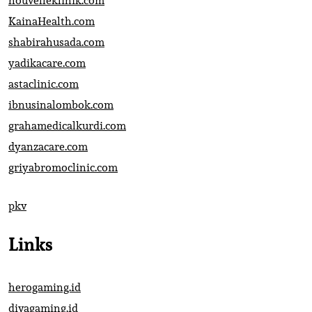
nouvelleklinik.com
KainaHealth.com
shabirahusada.com
yadikacare.com
astaclinic.com
ibnusinalombok.com
grahamedicalkurdi.com
dyanzacare.com
griyabromoclinic.com
pkv
Links
herogaming.id
divagaming.id