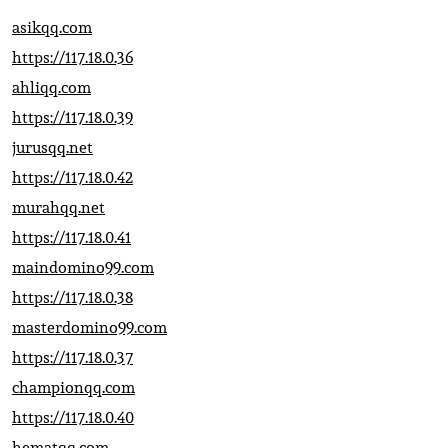
asikqq.com
https://117.18.0.36
ahliqq.com
https://117.18.0.39
jurusqq.net
https://117.18.0.42
murahqq.net
https://117.18.0.41
maindomino99.com
https://117.18.0.38
masterdomino99.com
https://117.18.0.37
championqq.com
https://117.18.0.40
hematqq.com