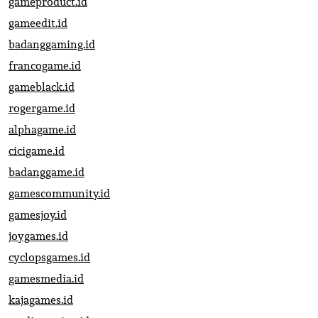
gameproduct.id
gameedit.id
badanggaming.id
francogame.id
gameblack.id
rogergame.id
alphagame.id
cicigame.id
badanggame.id
gamescommunity.id
gamesjoy.id
joygames.id
cyclopsgames.id
gamesmedia.id
kajagames.id