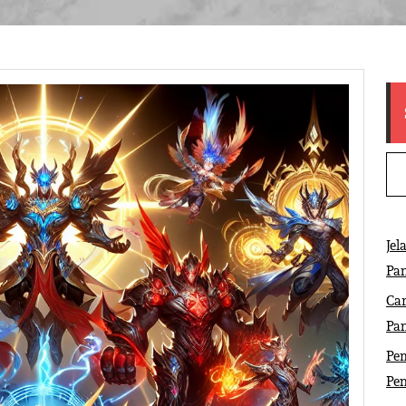
Jel
Pa
Ca
Pa
Pem
Pe