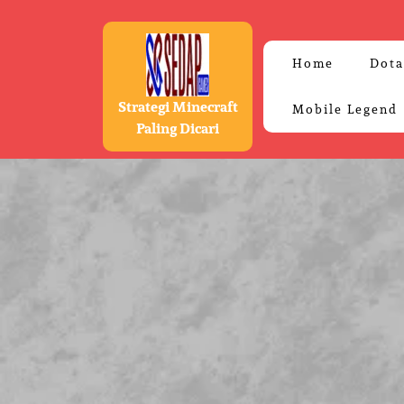
Skip
to
content
Home
Dota
Strategi Minecraft
Mobile Legend
Paling Dicari