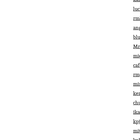
lu
rm
an
bl
Mr
mi
ca
rm
mi
ke
ch
ik
kp
mi