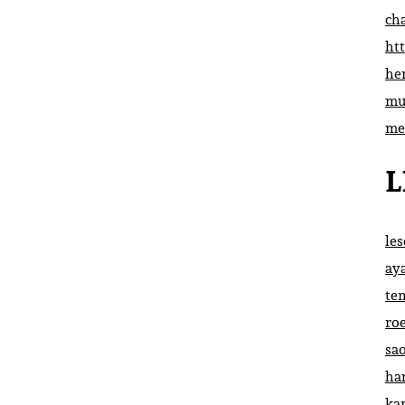
ch
htt
he
mu
me
L
le
ay
te
ro
sa
ha
ka