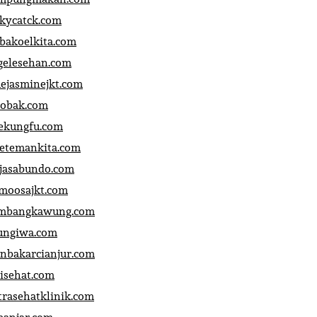
ckycatck.com
bakoelkita.com
gelesehan.com
uejasminejkt.com
obak.com
ekungfu.com
fetemankita.com
jasabundo.com
moosajkt.com
mbangkawung.com
ungiwa.com
anbakarcianjur.com
jisehat.com
trasehatklinik.com