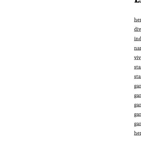
he
di
in
na
vi
st
st
ga
ga
ga
ga
ga
he