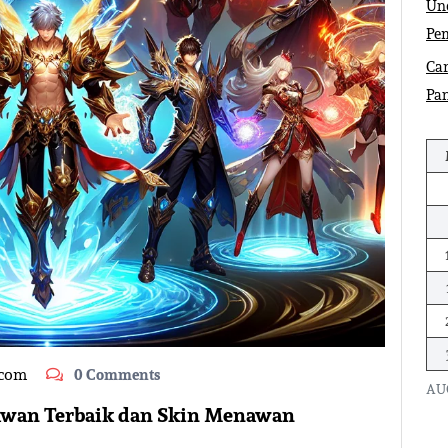
Und
Pe
Car
Pa
.com
0 Comments
AU
lawan Terbaik dan Skin Menawan