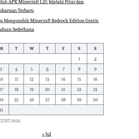
uh APK Minecraft 1.21: Jelajahi Fitur dan
mbaruan Terbaru
a Mengunduh Minecraft Bedrock Edition Gratis:
nduan Sederhana
M
T
W
T
F
S
S
1
2
3
4
5
6
7
8
9
10
11
12
13
14
15
16
17
18
19
20
21
22
23
24
25
26
27
28
29
30
31
GUST 2026
« Jul