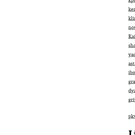
kp
ke
kl
no
Ka
sh
ya
ast
ib
gr
dy
gr
pk
L