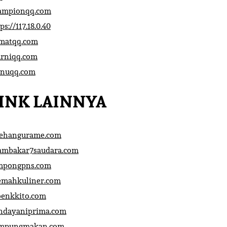
ampionqq.com
ps://117.18.0.40
matqq.com
rniqq.com
nuqq.com
INK LAINNYA
sehangurame.com
ambakar7saudara.com
mpongpns.com
emahkuliner.com
oenkkito.com
ndayaniprima.com
mpungmakan.com