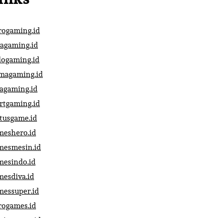
rogaming.id
vagaming.id
dogaming.id
magaming.id
vagaming.id
artgaming.id
atusgame.id
meshero.id
mesmesin.id
mesindo.id
mesdiva.id
messuper.id
rogames.id