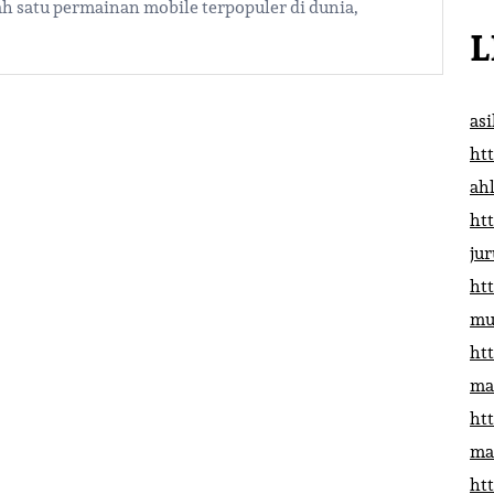
ah satu permainan mobile terpopuler di dunia,
L
as
htt
ah
htt
ju
htt
mu
htt
ma
htt
ma
htt