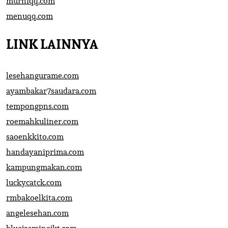
murniqq.com
menuqq.com
LINK LAINNYA
lesehangurame.com
ayambakar7saudara.com
tempongpns.com
roemahkuliner.com
saoenkkito.com
handayaniprima.com
kampungmakan.com
luckycatck.com
rmbakoelkita.com
angelesehan.com