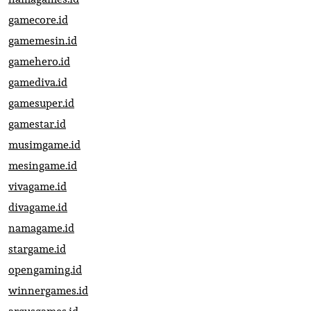
gamecore.id
gamemesin.id
gamehero.id
gamediva.id
gamesuper.id
gamestar.id
musimgame.id
mesingame.id
vivagame.id
divagame.id
namagame.id
stargame.id
opengaming.id
winnergames.id