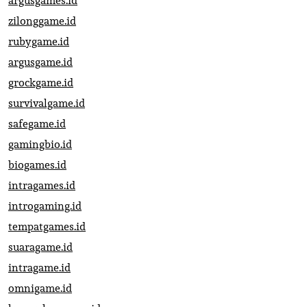
argusgames.id
zilonggame.id
rubygame.id
argusgame.id
grockgame.id
survivalgame.id
safegame.id
gamingbio.id
biogames.id
intragames.id
introgaming.id
tempatgames.id
suaragame.id
intragame.id
omnigame.id