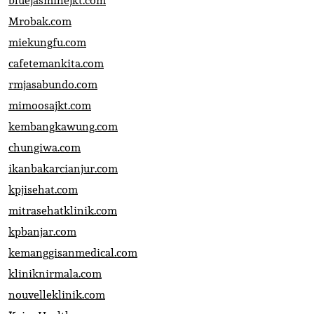
bluejasminejkt.com
Mrobak.com
miekungfu.com
cafetemankita.com
rmjasabundo.com
mimoosajkt.com
kembangkawung.com
chungiwa.com
ikanbakarcianjur.com
kpjisehat.com
mitrasehatklinik.com
kpbanjar.com
kemanggisanmedical.com
kliniknirmala.com
nouvelleklinik.com