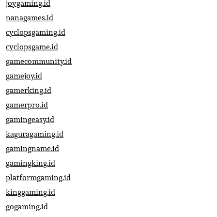
joygaming.id
nanagames.id
cyclopsgaming.id
cyclopsgame.id
gamecommunity.id
gamejoy.id
gamerking.id
gamerpro.id
gamingeasy.id
kaguragaming.id
gamingname.id
gamingking.id
platformgaming.id
kinggaming.id
gogaming.id