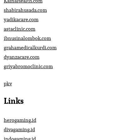
KainaHealth.com
shabirahusada.com
yadikacare.com
astaclinic.com
ibnusinalombok.com
grahamedicalkurdi.com
dyanzacare.com
griyabromoclinic.com
pkv
Links
herogaming.id
divagaming.id
indogaming.id