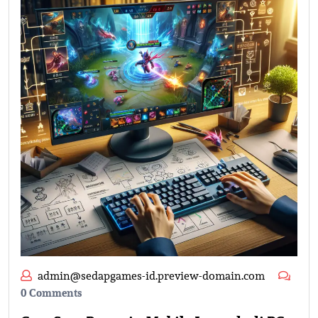
admin@sedapgames-id.preview-domain.com
0 Comments