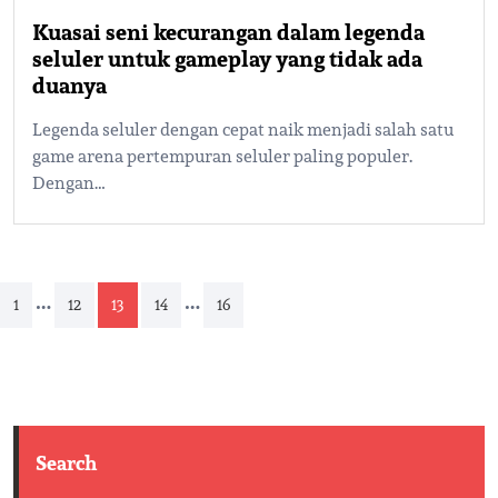
Kuasai seni kecurangan dalam legenda
seluler untuk gameplay yang tidak ada
duanya
Legenda seluler dengan cepat naik menjadi salah satu
game arena pertempuran seluler paling populer.
Dengan…
Posts
…
…
1
12
13
14
16
pagination
Search