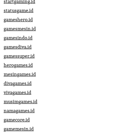
startgaming.id
statusgame.id
gameshero.id
gamesmesin.id
gamesindo.id
gamesdiva.id
gamessuper.id
herogames.id
mesingames.id
divagames.id
vivagames.id
musimgames.id
namagames.id
gamecore.id
gamemesin.id