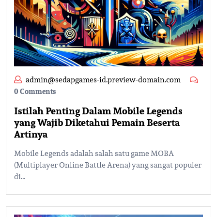
admin@sedapgames-id.preview-domain.com
0 Comments
Istilah Penting Dalam Mobile Legends
yang Wajib Diketahui Pemain Beserta
Artinya
Mobile Legends adalah salah satu game MOBA
(Multiplayer Online Battle Arena) yang sangat populer
di…