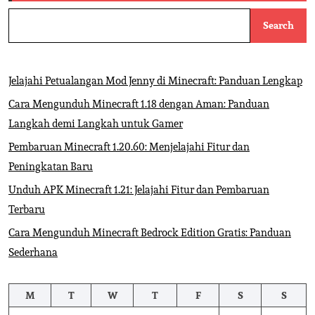
Search
Jelajahi Petualangan Mod Jenny di Minecraft: Panduan Lengkap
Cara Mengunduh Minecraft 1.18 dengan Aman: Panduan
Langkah demi Langkah untuk Gamer
Pembaruan Minecraft 1.20.60: Menjelajahi Fitur dan
Peningkatan Baru
Unduh APK Minecraft 1.21: Jelajahi Fitur dan Pembaruan
Terbaru
Cara Mengunduh Minecraft Bedrock Edition Gratis: Panduan
Sederhana
M
T
W
T
F
S
S