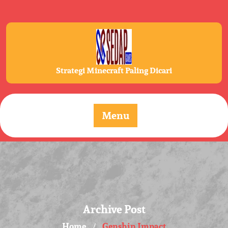
Skip
to
content
Strategi Minecraft Paling Dicari
Menu
Archive Post
Home
Genshin Impact
/