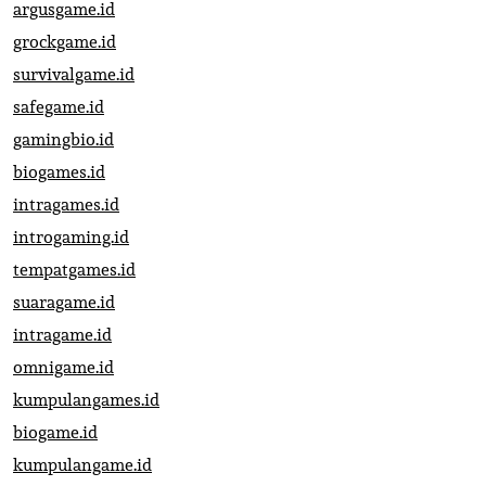
argusgame.id
grockgame.id
survivalgame.id
safegame.id
gamingbio.id
biogames.id
intragames.id
introgaming.id
tempatgames.id
suaragame.id
intragame.id
omnigame.id
kumpulangames.id
biogame.id
kumpulangame.id