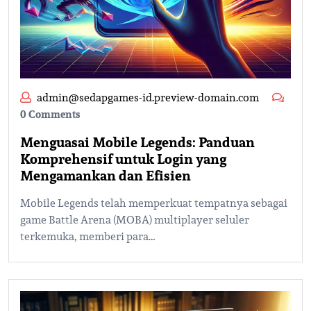
admin@sedapgames-id.preview-domain.com
0 Comments
Menguasai Mobile Legends: Panduan
Komprehensif untuk Login yang
Mengamankan dan Efisien
Mobile Legends telah memperkuat tempatnya sebagai
game Battle Arena (MOBA) multiplayer seluler
terkemuka, memberi para…