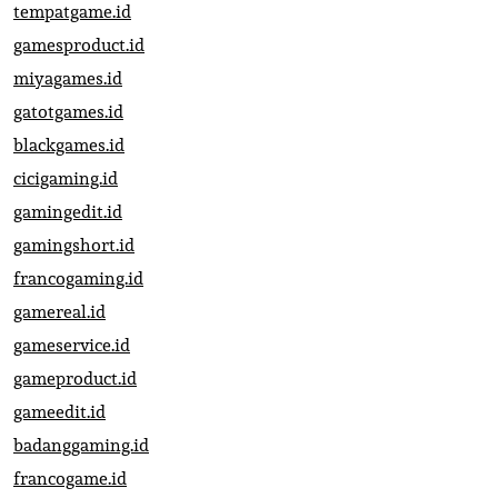
tempatgame.id
gamesproduct.id
miyagames.id
gatotgames.id
blackgames.id
cicigaming.id
gamingedit.id
gamingshort.id
francogaming.id
gamereal.id
gameservice.id
gameproduct.id
gameedit.id
badanggaming.id
francogame.id