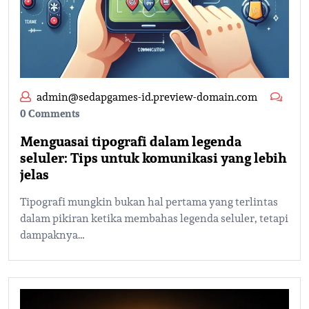
admin@sedapgames-id.preview-domain.com
0 Comments
Menguasai tipografi dalam legenda
seluler: Tips untuk komunikasi yang lebih
jelas
Tipografi mungkin bukan hal pertama yang terlintas
dalam pikiran ketika membahas legenda seluler, tetapi
dampaknya…