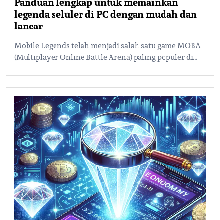
Panduan lengkap untuk memainkan
legenda seluler di PC dengan mudah dan
lancar
Mobile Legends telah menjadi salah satu game MOBA
(Multiplayer Online Battle Arena) paling populer di…