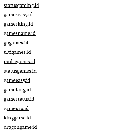
statusgaming.id
gameseasy.id
gamesking.id
gamesname.id
gogames.id
ultigames.id
multigames.id
statusgames.id
gameeasy.id
gameking.id
gamestatus.id
gamepro.id
kinggame.id
dragongame.id